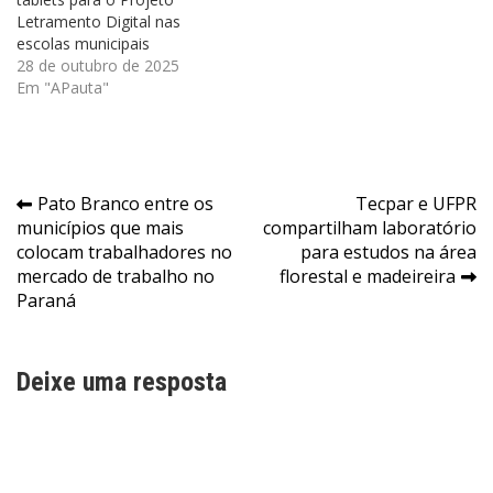
Letramento Digital nas
escolas municipais
28 de outubro de 2025
Em "APauta"
Navegação
Pato Branco entre os
Tecpar e UFPR
municípios que mais
compartilham laboratório
de
colocam trabalhadores no
para estudos na área
Post
mercado de trabalho no
florestal e madeireira
Paraná
Deixe uma resposta