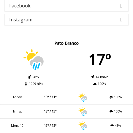
Facebook
Instagram
Pato Branco
17º
98%
14 km/h
1009 hPa
100%
Today
18º / 11º
100%
Tmrw.
18º / 13º
100%
Mon. 10
17º / 12º
45%