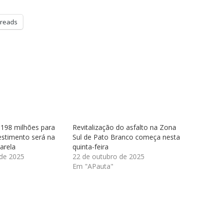
reads
 198 milhões para
Revitalização do asfalto na Zona
vestimento será na
Sul de Pato Branco começa nesta
arela
quinta-feira
 de 2025
22 de outubro de 2025
Em "APauta"