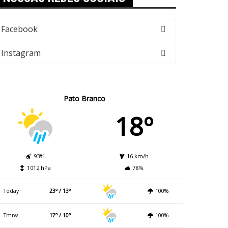
Facebook
Instagram
Pato Branco
18º
93%
16 km/h
1012 hPa
78%
Today
23º / 13º
100%
Tmrw.
17º / 10º
100%