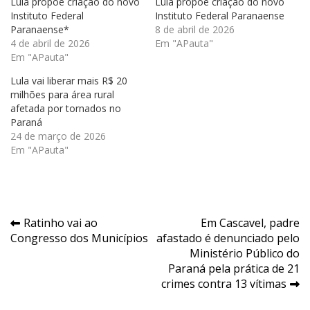
Lula propõe criação do novo
Lula propõe criação do novo
Instituto Federal
Instituto Federal Paranaense
Paranaense*
8 de abril de 2026
4 de abril de 2026
Em "APauta"
Em "APauta"
Lula vai liberar mais R$ 20
milhões para área rural
afetada por tornados no
Paraná
24 de março de 2026
Em "APauta"
Navegação
Ratinho vai ao
Em Cascavel, padre
Congresso dos Municípios
afastado é denunciado pelo
de
Ministério Público do
Post
Paraná pela prática de 21
crimes contra 13 vítimas