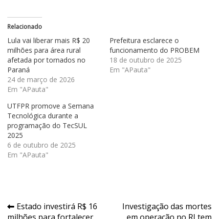
Relacionado
Lula vai liberar mais R$ 20
Prefeitura esclarece o
milhões para área rural
funcionamento do PROBEM
afetada por tornados no
18 de outubro de 2025
Paraná
Em "APauta"
24 de março de 2026
Em "APauta"
UTFPR promove a Semana
Tecnológica durante a
programação do TecSUL
2025
6 de outubro de 2025
Em "APauta"
Navegação
Estado investirá R$ 16
Investigação das mortes
milhões para fortalecer
em operação no RJ tem