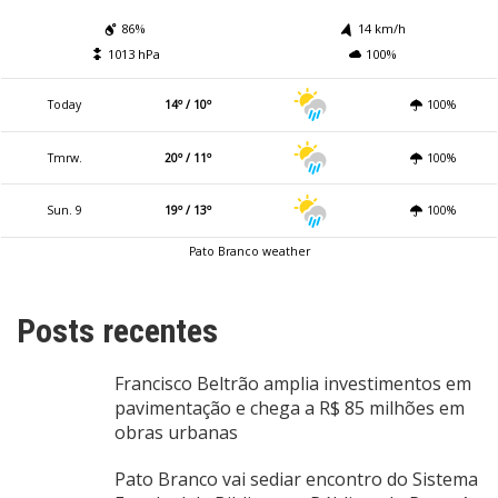
86%
14 km/h
1013 hPa
100%
Today
14º / 10º
100%
Tmrw.
20º / 11º
100%
Sun. 9
19º / 13º
100%
Pato Branco weather
Posts recentes
Francisco Beltrão amplia investimentos em
pavimentação e chega a R$ 85 milhões em
obras urbanas
Pato Branco vai sediar encontro do Sistema