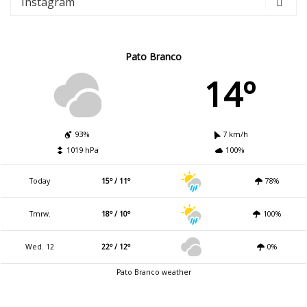
Instagram
Pato Branco
14º
93%
7 km/h
1019 hPa
100%
Today
15º / 11º
78%
Tmrw.
18º / 10º
100%
Wed. 12
22º / 12º
0%
Pato Branco weather