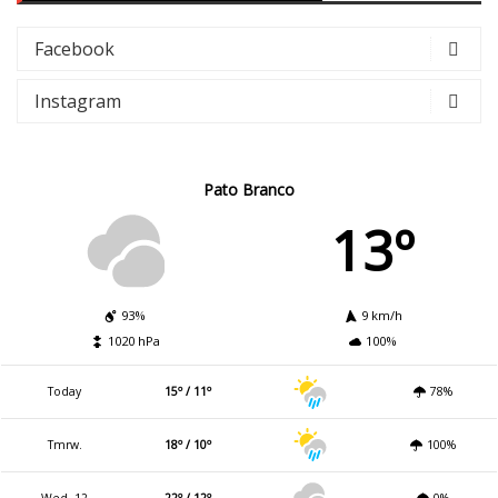
Facebook
Instagram
Pato Branco
13º
93%
9 km/h
1020 hPa
100%
Today
15º / 11º
78%
Tmrw.
18º / 10º
100%
Wed. 12
22º / 12º
0%