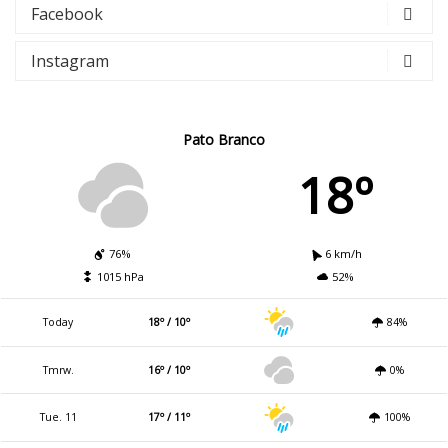
Facebook
Instagram
Pato Branco
18º
76%
6 km/h
1015 hPa
52%
Today
18º / 10º
84%
Tmrw.
16º / 10º
0%
Tue. 11
17º / 11º
100%