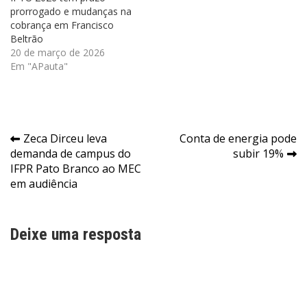
prorrogado e mudanças na
cobrança em Francisco
Beltrão
20 de março de 2026
Em "APauta"
Navegação
Zeca Dirceu leva
Conta de energia pode
demanda de campus do
subir 19%
de
IFPR Pato Branco ao MEC
Post
em audiência
Deixe uma resposta