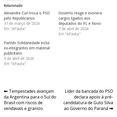
Relacionado
Alexandre Curi troca o PSD
Governo reage e exonera
pelo Republicanos
cargos ligados aos
31 de março de 2026
deputados do PL e Novo
Em "APauta"
7 de abril de 2026
Em "APauta"
Partido Solidariedade inclui
ex-integrantes em material
publicitário
9 de abril de 2026
Em "APauta"
Navegação
Tempestades avançam
Líder da bancada do PSD
da Argentina para o Sul do
declara apoio à pré-
de
Brasil com riscos de
candidatura de Guto Silva
Post
vendavais e granizo
ao Governo do Paraná