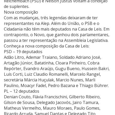
Reichembach (PSD) e Nelson Justus voltam à condição
de suplentes.
Nova composição
Com as mudanças, três legendas deixaram de ter
representantes na Alep. Além do União, o PSB e o
Cidadania não têm mais deputados na Casa de Leis. Em
contraponto, o Novo, que ganhou dois parlamentares,
passou a ter representação na Assembleia Legislativa.
Conheça a nova composição da Casa de Leis:
PSD – 19 deputados
Adão Litro, Ademar Traiano, Soldado Adriano José,
Artagão Júnior, Batatinha, Cloara Pinheiro, Cobra
Repórter, Evandro Araújo, Gugu Bueno, Hussein Bakri,
Luís Corti, Luiz Claudio Romanelli, Marcelo Rangel,
secretária Márcia Huçulak, Marcio Nunes, Marli
Paulino, Moacyr Fadel, Pedro Bazana e Thiago Bührer.
PL – 12 deputados
Denian Couto, Flávia Francischini, Gilberto Ribeiro,
Gilson de Sousa, Delegado Jacovós, Jairo Tamura,
Matheus Vermelho, Mauro Moraes, Paulo Gomes,
Ricardo Arruda, Samuel Dantas e Delegado Tito