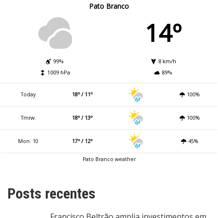
Pato Branco
14º
99%
8 km/h
1009 hPa
89%
Today
18º / 11º
100%
Tmrw.
18º / 13º
100%
Mon. 10
17º / 12º
45%
Pato Branco weather
Posts recentes
Francisco Beltrão amplia investimentos em