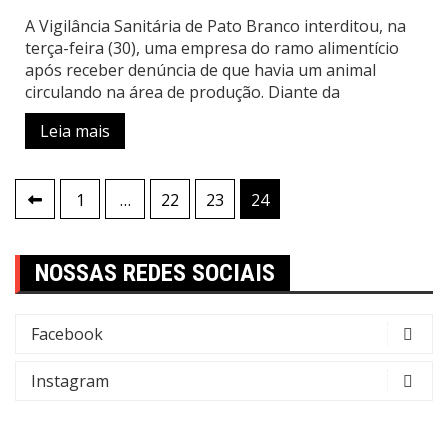
A Vigilância Sanitária de Pato Branco interditou, na
terça-feira (30), uma empresa do ramo alimentício
após receber denúncia de que havia um animal
circulando na área de produção. Diante da
Leia mais
Paginação
1
…
22
23
24
de
posts
NOSSAS REDES SOCIAIS
Facebook
Instagram