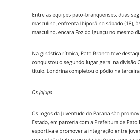
Entre as equipes pato-branquenses, duas segu
masculino, enfrenta Ibiporã no sábado (18), à
masculino, encara Foz do Iguaçu no mesmo dia 
Na ginástica rítmica, Pato Branco teve destaq
conquistou o segundo lugar geral na divisão O
título. Londrina completou o pódio na terceira
Os Jojups
Os Jogos da Juventude do Paraná são promovi
Estado, em parceria com a Prefeitura de Pato 
esportiva e promover a integração entre joven
competição bateu recorde histórico, com a part