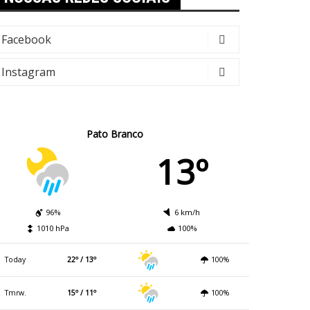
Facebook
Instagram
Pato Branco
13º
96%
6 km/h
1010 hPa
100%
Today
22º / 13º
100%
Tmrw.
15º / 11º
100%