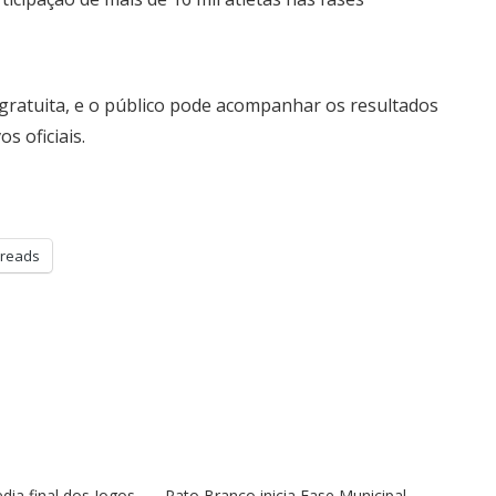
 gratuita, e o público pode acompanhar os resultados
s oficiais.
reads
dia final dos Jogos
Pato Branco inicia Fase Municipal