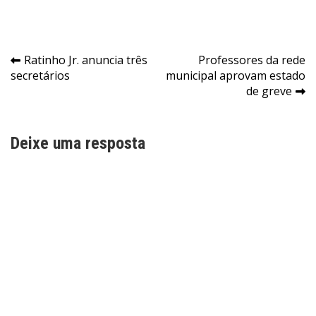
Navegação
Ratinho Jr. anuncia três
Professores da rede
secretários
municipal aprovam estado
de
de greve
Post
Deixe uma resposta