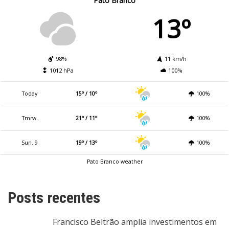
Pato Branco
13º
98%
11 km/h
1012 hPa
100%
Today
15º / 10º
100%
Tmrw.
21º / 11º
100%
Sun. 9
19º / 13º
100%
Pato Branco weather
Posts recentes
Francisco Beltrão amplia investimentos em