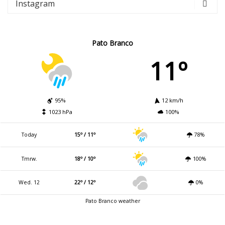
Instagram
Pato Branco
11º
95%
12 km/h
1023 hPa
100%
Today
15º / 11º
78%
Tmrw.
18º / 10º
100%
Wed. 12
22º / 12º
0%
Pato Branco weather