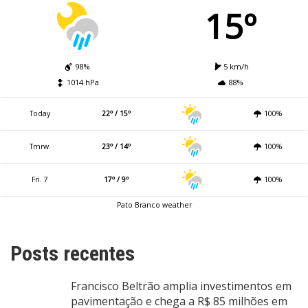
15º
98%
5 km/h
1014 hPa
88%
Today
22º / 15º
100%
Tmrw.
23º / 14º
100%
Fri. 7
17º / 9º
100%
Pato Branco weather
Posts recentes
Francisco Beltrão amplia investimentos em
pavimentação e chega a R$ 85 milhões em