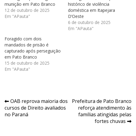
munição em Pato Branco
histórico de violência
12 de outubro de 2025
doméstica em Itapejara
Em "APauta"
D’Oeste
6 de outubro de 2025
Em "APauta"
Foragido com dois
mandados de prisão é
capturado após perseguição
em Pato Branco
15 de outubro de 2025
Em "APauta"
Navegação
OAB reprova maioria dos
Prefeitura de Pato Branco
cursos de Direito avaliados
reforça atendimento às
de
no Paraná
famílias atingidas pelas
Post
fortes chuvas