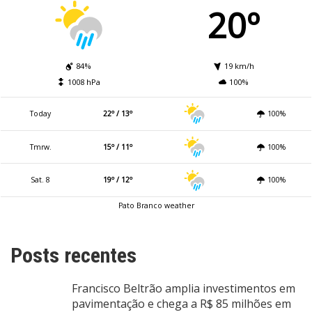
20º
84%
19 km/h
1008 hPa
100%
Today
22º / 13º
100%
Tmrw.
15º / 11º
100%
Sat. 8
19º / 12º
100%
Pato Branco weather
Posts recentes
Francisco Beltrão amplia investimentos em
pavimentação e chega a R$ 85 milhões em