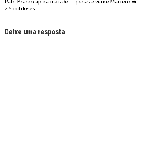
Pato Branco aplica mais de
penas e vence Marreco
de
2,5 mil doses
Post
Deixe uma resposta