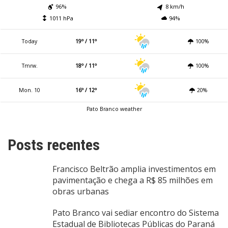
96%
8 km/h
1011 hPa
94%
Today
19º / 11º
100%
Tmrw.
18º / 11º
100%
Mon. 10
16º / 12º
20%
Pato Branco weather
Posts recentes
Francisco Beltrão amplia investimentos em
pavimentação e chega a R$ 85 milhões em
obras urbanas
Pato Branco vai sediar encontro do Sistema
Estadual de Bibliotecas Públicas do Paraná