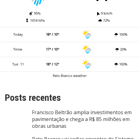
95%
9 km/h
1014 hPa
72%
Today
18º / 10º
100%
Tmrw.
17º / 10º
20%
Tue. 11
18º / 12º
100%
Pato Branco weather
Posts recentes
Francisco Beltrão amplia investimentos em
pavimentação e chega a R$ 85 milhões em
obras urbanas
Pato Branco vai sediar encontro do Sistema