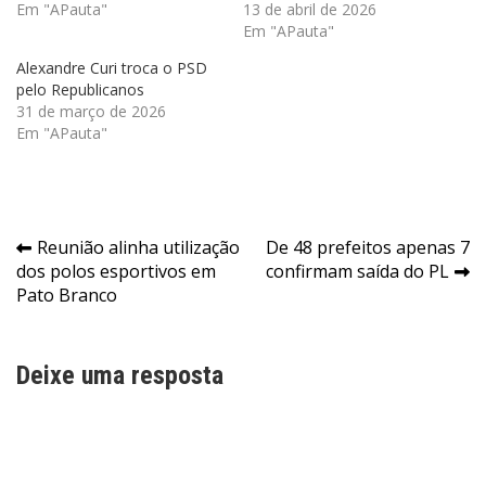
Em "APauta"
13 de abril de 2026
Em "APauta"
Alexandre Curi troca o PSD
pelo Republicanos
31 de março de 2026
Em "APauta"
Navegação
Reunião alinha utilização
De 48 prefeitos apenas 7
dos polos esportivos em
confirmam saída do PL
de
Pato Branco
Post
Deixe uma resposta