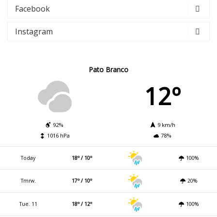
Facebook
Instagram
Pato Branco
12º
92%
9 km/h
1016 hPa
78%
Today
18º / 10º
100%
Tmrw.
17º / 10º
20%
Tue. 11
18º / 12º
100%