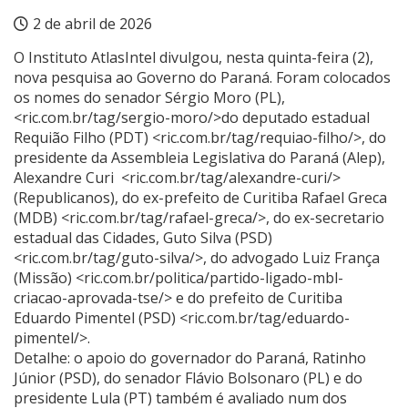
2 de abril de 2026
O Instituto AtlasIntel divulgou, nesta quinta-feira (2),
nova pesquisa ao Governo do Paraná. Foram colocados
os nomes do senador Sérgio Moro (PL),
<
ric.com.br/tag/sergio-moro/
>do deputado estadual
Requião Filho (PDT) <
ric.com.br/tag/requiao-filho/
>, do
presidente da Assembleia Legislativa do Paraná (Alep),
Alexandre Curi <
ric.com.br/tag/alexandre-curi/
>
(Republicanos), do ex-prefeito de Curitiba Rafael Greca
(MDB) <
ric.com.br/tag/rafael-greca/
>, do ex-secretario
estadual das Cidades, Guto Silva (PSD)
<
ric.com.br/tag/guto-silva/
>, do advogado Luiz França
(Missão) <
ric.com.br/politica/partido-ligado-mbl-
criacao-aprovada-tse/
> e do prefeito de Curitiba
Eduardo Pimentel (PSD) <
ric.com.br/tag/eduardo-
pimentel/
>.
Detalhe: o apoio do governador do Paraná, Ratinho
Júnior (PSD), do senador Flávio Bolsonaro (PL) e do
presidente Lula (PT) também é avaliado num dos