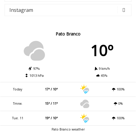
Instagram
Pato Branco
10º
97%
9 km/h
1013 hPa
45%
Today
17º / 10º
100%
Tmrw.
15º / 11º
0%
Tue. 11
19º / 10º
100%
Pato Branco weather